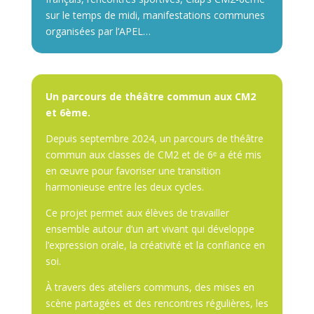
sur le temps de midi, manifestations communes
organisées par l’APEL…
Un parcours de théâtre commun aux CM2
et 6ème.
Depuis septembre 2024, un parcours de théâtre
commun aux classes de CM2 et de 6ᵉ a été mis
en œuvre pour favoriser une transition
harmonieuse entre les deux cycles.
Ce projet permet aux élèves de travailler
ensemble autour d’un art vivant qui développe
l’expression orale, la créativité et la confiance en
soi.
À travers des ateliers communs, des mises en
scène partagées et des rencontres régulières, les